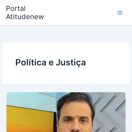
Ir
Portal
para
Atitudenew
o
conteúdo
Política e Justiça