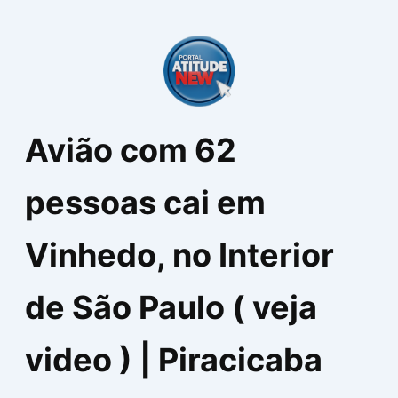
Ir
para
o
conteúdo
Avião com 62
pessoas cai em
Vinhedo, no Interior
de São Paulo ( veja
video ) | Piracicaba