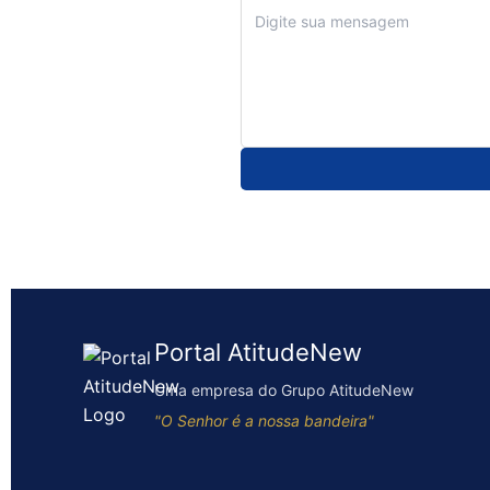
Portal AtitudeNew
Uma empresa do Grupo AtitudeNew
"O Senhor é a nossa bandeira"