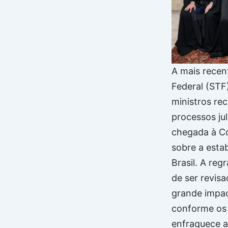
A mais rece
Federal (STF
ministros r
processos ju
chegada à Co
sobre a esta
Brasil. A re
de ser revis
grande impac
conforme os 
enfraquece a