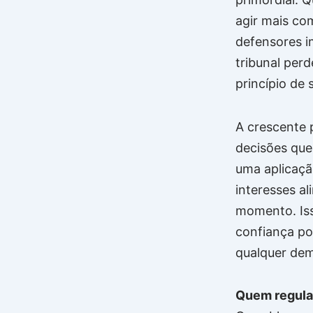
agir mais co
defensores im
tribunal perd
princípio de
A crescente 
decisões que
uma aplicaçã
interesses al
momento. Iss
confiança pop
qualquer dem
Quem regula