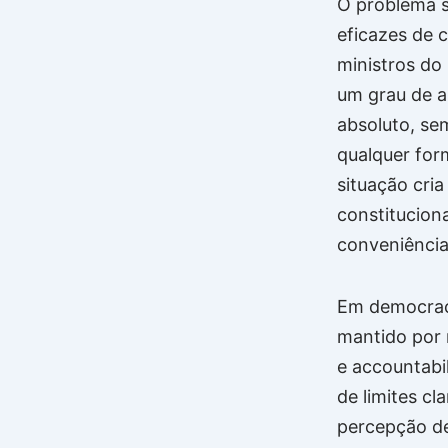
O problema 
eficazes de 
ministros do
um grau de a
absoluto, se
qualquer for
situação cri
constitucion
conveniência
Em democraci
mantido por 
e accountabil
de limites cl
percepção d