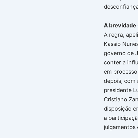
desconfiança
A brevidade 
A regra, ape
Kassio Nunes 
governo de J
conter a infl
em processos
depois, com 
presidente Lu
Cristiano Za
disposição e
a participaç
julgamentos