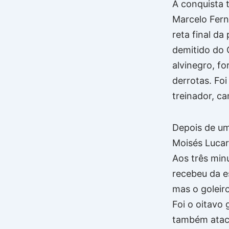
A conquista 
Marcelo Fern
reta final da
demitido do 
alvinegro, fo
derrotas. Foi
treinador, c
Depois de um
Moisés Lucar
Aos três min
recebeu da es
mas o goleir
Foi o oitavo 
também ataca