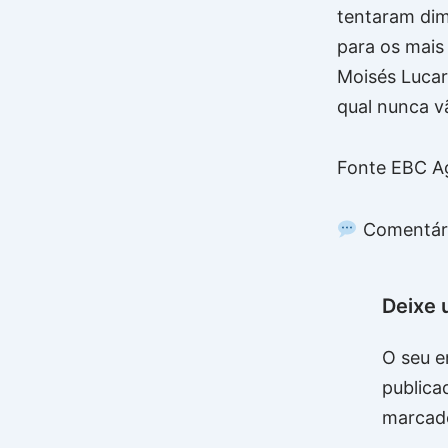
tentaram dim
para os mais
Moisés Lucar
qual nunca v
Fonte EBC Ag
Comentár
Deixe 
O seu e
publica
marcad