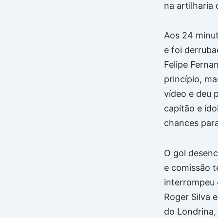
na artilharia 
Aos 24 minut
e foi derruba
Felipe Ferna
princípio, ma
vídeo e deu p
capitão e ído
chances para
O gol desen
e comissão t
interrompeu 
Roger Silva 
do Londrina,