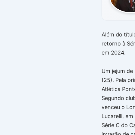
Além do títul
retorno à Sé
em 2024.
Um jejum de 
(25). Pela pr
Atlética Pont
Segundo club
venceu o Lon
Lucarelli, em
Série C do C
invasão de c