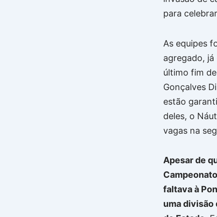
para celebrar
As equipes f
agregado, já
último fim d
Gonçalves Dia
estão garant
deles, o Náu
vagas na seg
Apesar de qu
Campeonato P
faltava à P
uma divisão 