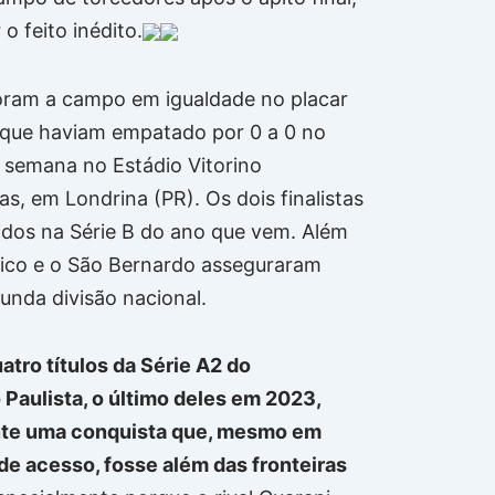
 o feito inédito.
oram a campo em igualdade no placar
 que haviam empatado por 0 a 0 no
e semana no Estádio Vitorino
s, em Londrina (PR). Os dois finalistas
idos na Série B do ano que vem. Além
tico e o São Bernardo asseguraram
unda divisão nacional.
atro títulos da Série A2 do
aulista, o último deles em 2023,
onte uma conquista que, mesmo em
de acesso, fosse além das fronteiras