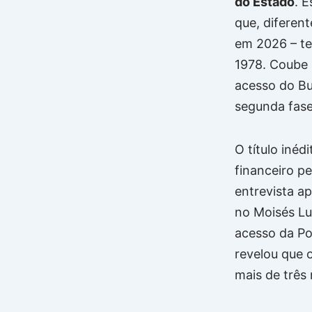
do Estado
. 
que, diferen
em 2026 – tem
1978. Coube 
acesso do Bu
segunda fase
O título iné
financeiro p
entrevista ap
no Moisés Lu
acesso da Po
revelou que 
mais de três