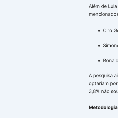
Além de Lula
mencionado
Ciro 
Simone
Ronald
A pesquisa a
optariam por
3,8% não so
Metodologia