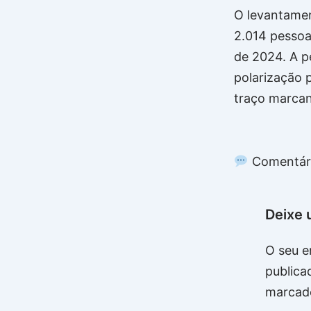
O levantamen
2.014 pessoa
de 2024. A pe
polarização p
traço marcan
Comentár
Deixe 
O seu e
publica
marcad