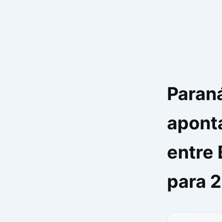
Ir
para
o
conteúdo
Paran
apont
entre 
para 2