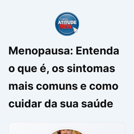
Ir
para
o
conteúdo
Menopausa: Entenda
o que é, os sintomas
mais comuns e como
cuidar da sua saúde