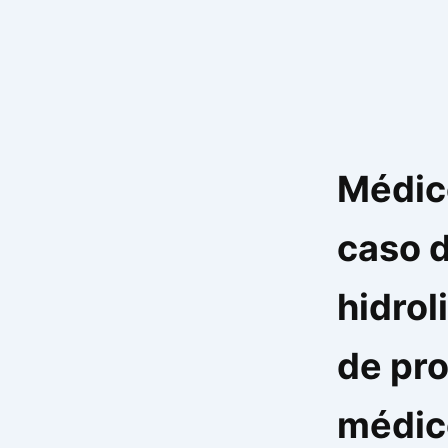
Ir
para
o
conteúdo
Médic
caso 
hidrol
de pro
médic