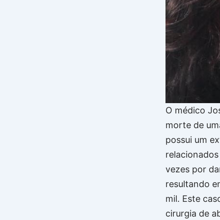
O médico Jos
morte de uma
possui um ex
relacionados
vezes por d
resultando 
mil. Este ca
cirurgia de 