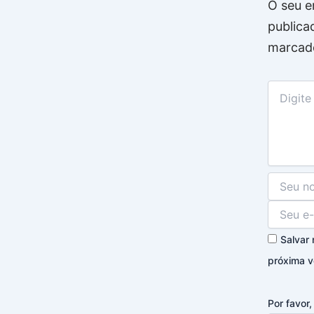
O seu e
publica
marcad
Salvar
próxima v
Por favor