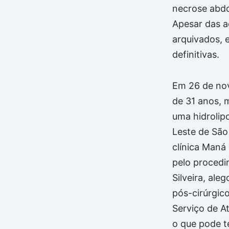
necrose abdo
Apesar das a
arquivados, 
definitivas.
Em 26 de no
de 31 anos, 
uma hidrolip
Leste de São 
clínica Maná
pelo procedi
Silveira, al
pós-cirúrgi
Serviço de A
o que pode t