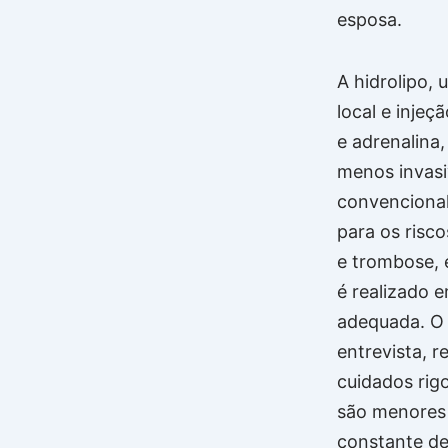
esposa.
A hidrolipo, 
local e injeç
e adrenalina,
menos invasi
convencional
para os risc
e trombose,
é realizado e
adequada. O
entrevista, r
cuidados rig
são menores
constante de