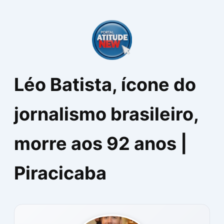
Ir
para
o
conteúdo
Léo Batista, ícone do
jornalismo brasileiro,
morre aos 92 anos |
Piracicaba