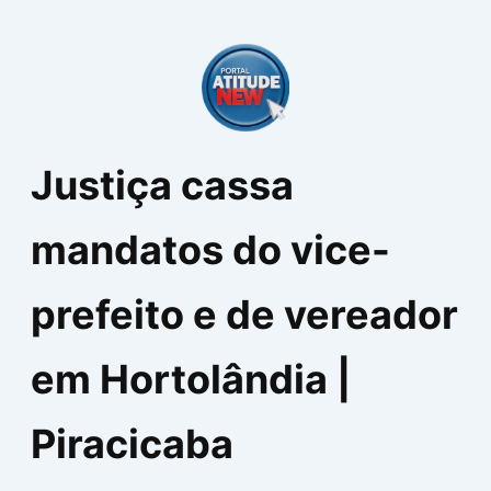
Ir
para
o
conteúdo
Justiça cassa
mandatos do vice-
prefeito e de vereador
em Hortolândia |
Piracicaba