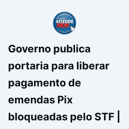
Ir
para
o
conteúdo
Governo publica
portaria para liberar
pagamento de
emendas Pix
bloqueadas pelo STF |