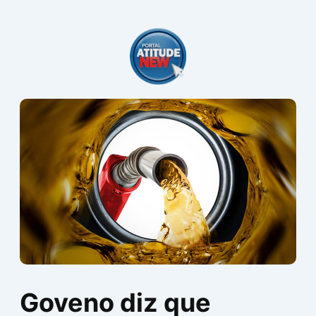
Ir
para
o
conteúdo
Goveno diz que