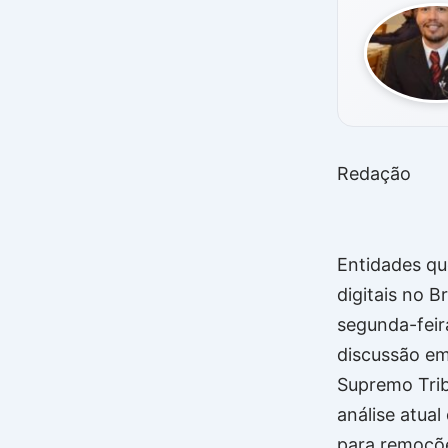
Redação
Entidades qu
digitais no B
segunda-feir
discussão em
Supremo Trib
análise atual
para remoçõe