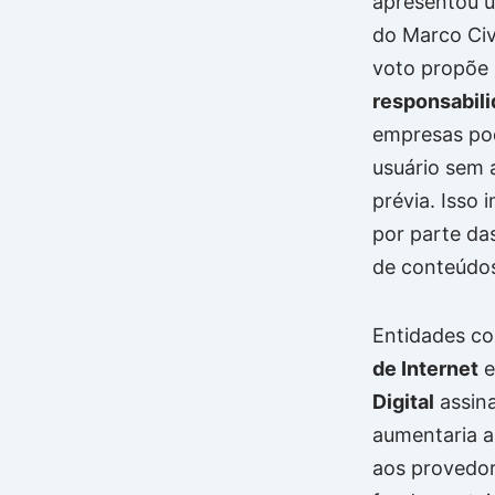
apresentou u
do Marco Civ
voto propõe
responsabili
empresas pod
usuário sem 
prévia. Isso
por parte da
de conteúdos
Entidades c
de Internet
e
Digital
assina
aumentaria a
aos provedore