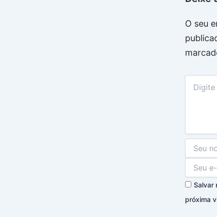
O seu e
publica
marcad
Salvar
próxima v