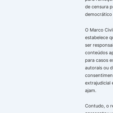
de censura p
democrático 
O Marco Civil
estabelece q
ser responsab
conteúdos ap
para casos e
autorais ou 
consentiment
extrajudicial
ajam.
Contudo, o r